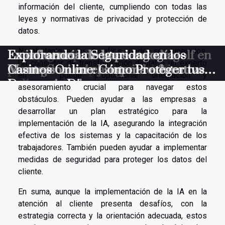
información del cliente, cumpliendo con todas las
leyes y normativas de privacidad y protección de
datos.
No obstante, estos desafíos pueden ser superados.
El impacto del servicio técnico
Estrategias para gestionar tu
La economía de las clases de golf en
La influencia de la pedagogía
Explorando la Seguridad en los
Un consultor de transformación digital o un experto
eficiente en la productividad
presupuesto de juego en casinos
línea: ¿Son más asequibles?
Montessori en el sistema educativo
Casinos Online: Cómo Proteger tus
en IA puede proporcionar orientación y
empresarial
online
internacional
Datos y tu Dinero
asesoramiento crucial para navegar estos
obstáculos. Pueden ayudar a las empresas a
desarrollar un plan estratégico para la
implementación de la IA, asegurando la integración
efectiva de los sistemas y la capacitación de los
trabajadores. También pueden ayudar a implementar
medidas de seguridad para proteger los datos del
cliente.
En suma, aunque la implementación de la IA en la
atención al cliente presenta desafíos, con la
estrategia correcta y la orientación adecuada, estos